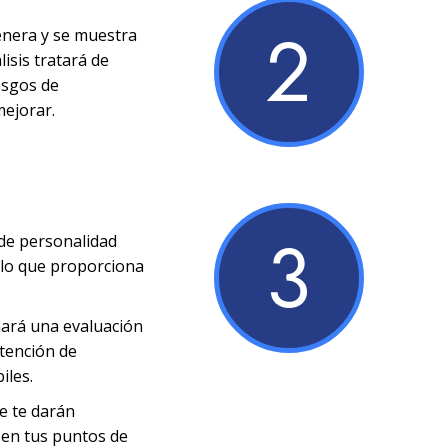
2
enera y se muestra
lisis tratará de
rasgos de
mejorar.
3
 de personalidad
s lo que proporciona
nará una evaluación
ntención de
iles.
se te darán
 en tus puntos de