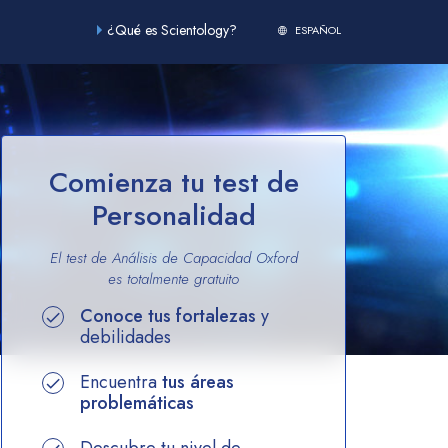
¿Qué es Scientology?
ESPAÑOL
Comienza tu test de
Personalidad
El test de Análisis de Capacidad Oxford
es totalmente
gratuito
Conoce tus fortalezas
y
debilidades
Encuentra
tus áreas
problemáticas