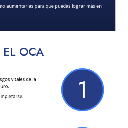
ómo aumentarlas para que puedas lograr más en
EL OCA
1
sgos vitales de la
turo.
ompletarse.