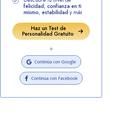
Descubre tu nivel de
felicidad
,
confianza en ti
mismo
,
estabilidad
y más
Haz un Test de
Personalidad Gratuito
o
Continúa con Google
Continúa con Facebook