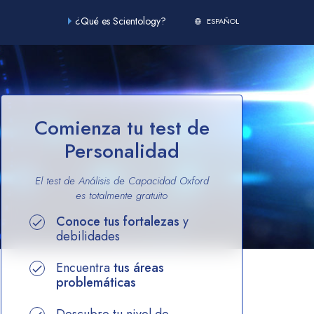
¿Qué es Scientology?
ESPAÑOL
Comienza tu test de
Personalidad
El test de Análisis de Capacidad Oxford
es totalmente
gratuito
Conoce tus fortalezas
y
debilidades
Encuentra
tus áreas
problemáticas