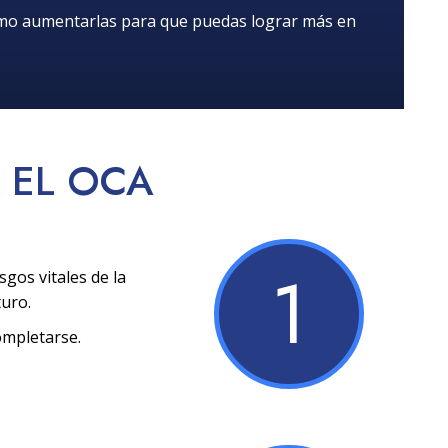
ómo aumentarlas para que puedas lograr más en
EL OCA
1
sgos vitales de la
turo.
ompletarse.