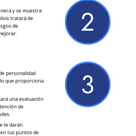
2
enera y se muestra
lisis tratará de
rasgos de
mejorar.
3
 de personalidad
s lo que proporciona
nará una evaluación
ntención de
iles.
se te darán
 en tus puntos de