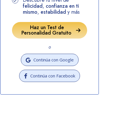
Descubre tu nivel de
felicidad
,
confianza en ti
mismo
,
estabilidad
y más
Haz un Test de
Personalidad Gratuito
o
Continúa con Google
Continúa con Facebook