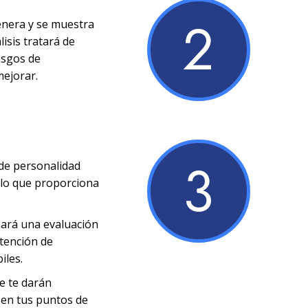
2
enera y se muestra
lisis tratará de
rasgos de
mejorar.
3
 de personalidad
s lo que proporciona
nará una evaluación
ntención de
iles.
se te darán
 en tus puntos de