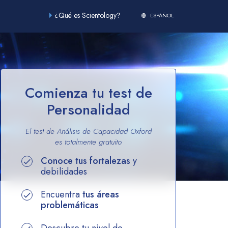
¿Qué es Scientology?
ESPAÑOL
Comienza tu test de
Personalidad
El test de Análisis de Capacidad Oxford
es totalmente
gratuito
Conoce tus fortalezas
y
debilidades
Encuentra
tus áreas
problemáticas