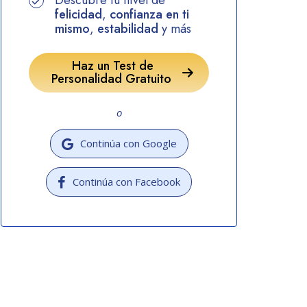
Descubre tu nivel de
felicidad
,
confianza en ti
mismo
,
estabilidad
y más
Haz un Test de
Personalidad Gratuito
o
Continúa con Google
Continúa con Facebook