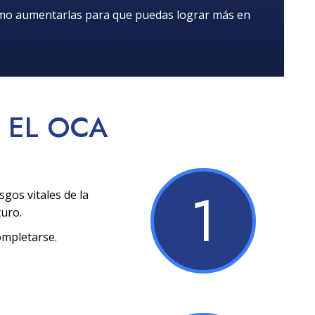
ómo aumentarlas para que puedas lograr más en
EL OCA
1
sgos vitales de la
turo.
ompletarse.