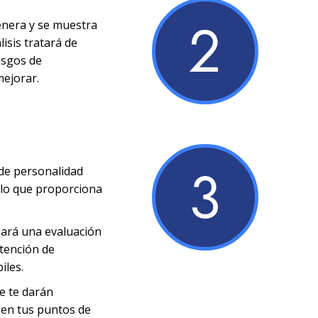
2
enera y se muestra
lisis tratará de
rasgos de
mejorar.
3
 de personalidad
s lo que proporciona
nará una evaluación
ntención de
iles.
se te darán
 en tus puntos de