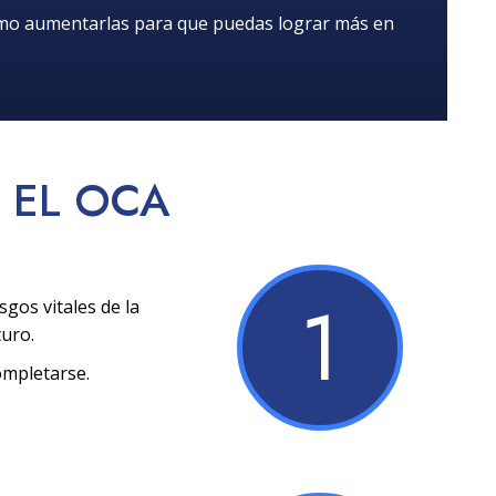
ómo aumentarlas para que puedas lograr más en
EL OCA
1
sgos vitales de la
turo.
ompletarse.