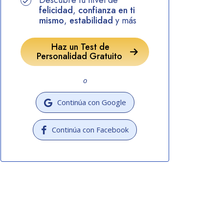
Descubre tu nivel de
felicidad
,
confianza en ti
mismo
,
estabilidad
y más
Haz un Test de
Personalidad Gratuito
o
Continúa con Google
Continúa con Facebook