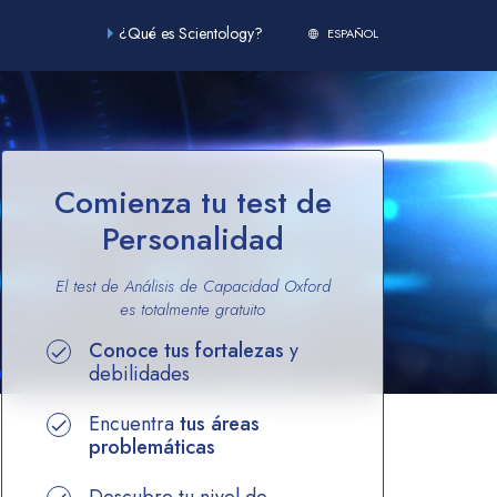
¿Qué es Scientology?
ESPAÑOL
Comienza tu test de
Personalidad
El test de Análisis de Capacidad Oxford
es totalmente
gratuito
Conoce tus fortalezas
y
debilidades
Encuentra
tus áreas
problemáticas