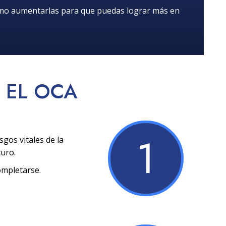
ómo aumentarlas para que puedas lograr más en
EL OCA
1
sgos vitales de la
turo.
ompletarse.