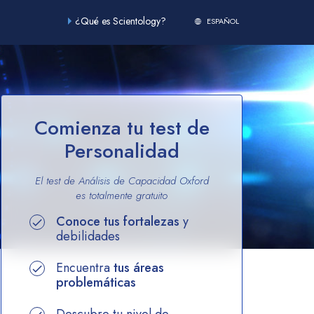
¿Qué es Scientology?
ESPAÑOL
Comienza tu test de
Personalidad
El test de Análisis de Capacidad Oxford
es totalmente
gratuito
Conoce tus fortalezas
y
debilidades
Encuentra
tus áreas
problemáticas