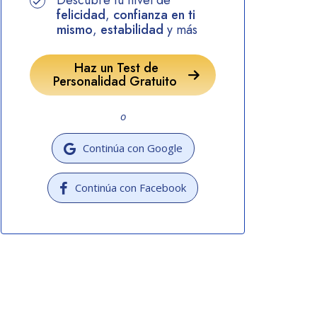
Descubre tu nivel de
felicidad
,
confianza en ti
mismo
,
estabilidad
y más
Haz un Test de
Personalidad Gratuito
o
Continúa con Google
Continúa con Facebook