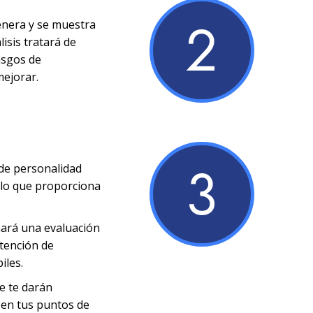
2
enera y se muestra
lisis tratará de
rasgos de
mejorar.
3
 de personalidad
s lo que proporciona
nará una evaluación
ntención de
iles.
se te darán
 en tus puntos de