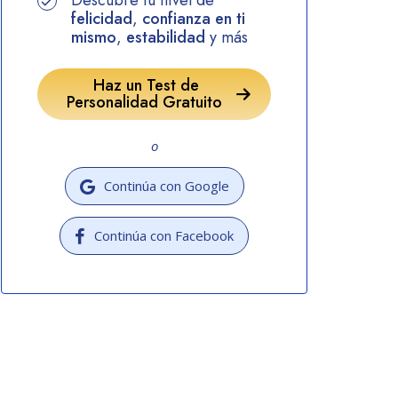
Descubre tu nivel de
felicidad
,
confianza en ti
mismo
,
estabilidad
y más
Haz un Test de
Personalidad Gratuito
o
Continúa con Google
Continúa con Facebook