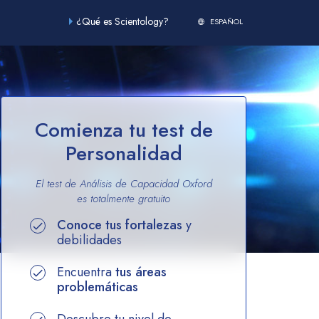
¿Qué es Scientology?
ESPAÑOL
Comienza tu test de
Personalidad
El test de Análisis de Capacidad Oxford
es totalmente
gratuito
Conoce tus fortalezas
y
debilidades
Encuentra
tus áreas
problemáticas