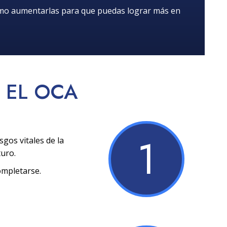
ómo aumentarlas para que puedas lograr más en
EL OCA
1
sgos vitales de la
turo.
ompletarse.