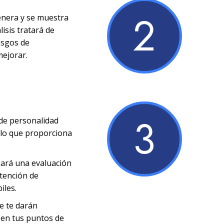
2
enera y se muestra
lisis tratará de
rasgos de
mejorar.
3
 de personalidad
s lo que proporciona
nará una evaluación
ntención de
iles.
se te darán
 en tus puntos de